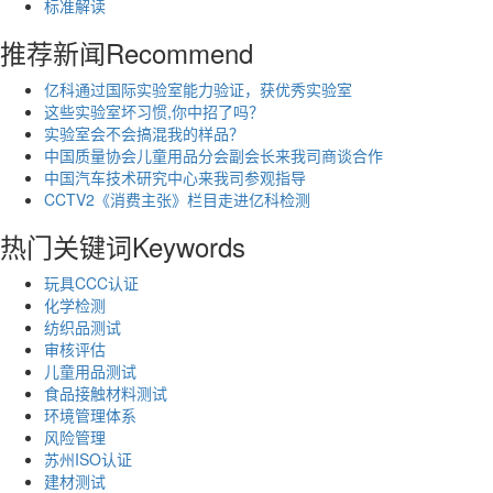
标准解读
推荐新闻
Recommend
亿科通过国际实验室能力验证，获优秀实验室
这些实验室坏习惯,你中招了吗？
实验室会不会搞混我的样品？
中国质量协会儿童用品分会副会长来我司商谈合作
中国汽车技术研究中心来我司参观指导
CCTV2《消费主张》栏目走进亿科检测
热门关键词
Keywords
玩具CCC认证
化学检测
纺织品测试
审核评估
儿童用品测试
食品接触材料测试
环境管理体系
风险管理
苏州ISO认证
建材测试