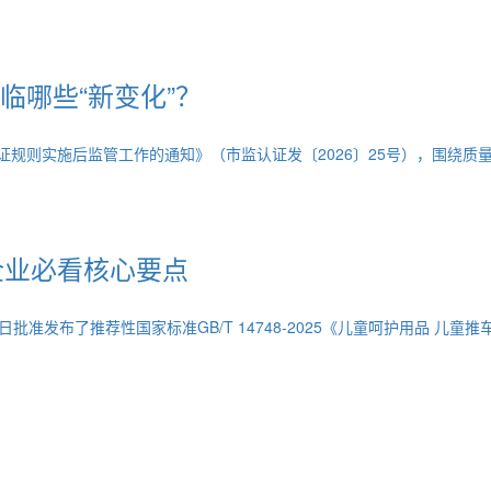
临哪些“新变化”？
认证规则实施后监管工作的通知》（市监认证发〔2026〕25号），围绕
准，企业必看核心要点
批准发布了推荐性国家标准GB/T 14748‑2025《儿童呵护用品 儿童